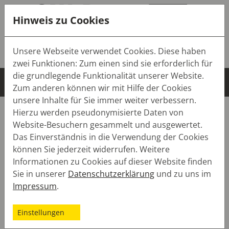
Hinweis zu Cookies
Tel.:
+49 (0) 7643 9103-0
Unsere Webseite verwendet Cookies. Diese haben
Mail:
info(at)sw-dach.de
zwei Funktionen: Zum einen sind sie erforderlich für
die grundlegende Funktionalität unserer Website.
Zum anderen können wir mit Hilfe der Cookies
unsere Inhalte für Sie immer weiter verbessern.
Soziales Engagement
Hierzu werden pseudonymisierte Daten von
Website-Besuchern gesammelt und ausgewertet.
Das Einverständnis in die Verwendung der Cookies
SW-Dach
Das sind WIR
Soziales Engagement
können Sie jederzeit widerrufen. Weitere
Informationen zu Cookies auf dieser Website finden
Sie in unserer
Datenschutzerklärung
und zu uns im
Impressum
.
TRAGWERK
Einstellungen
Förderung unserer Auszubildenden in allen
Bereichen