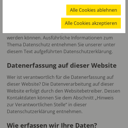
Die folgenden Hinweise geben einen einfachen
Alle Cookies ablehnen
Überblick darüber, was mit Ihren
personenbezogenen Daten passiert, wenn Sie diese
Alle Cookies akzeptieren
Website besuchen. Personenbezogene Daten sind
alle Daten, mit denen Sie persönlich identifiziert
werden können. Ausführliche Informationen zum
Thema Datenschutz entnehmen Sie unserer unter
diesem Text aufgeführten Datenschutzerklärung.
Datenerfassung auf dieser Website
Wer ist verantwortlich für die Datenerfassung auf
dieser Website? Die Datenverarbeitung auf dieser
Website erfolgt durch den Websitebetreiber. Dessen
Kontaktdaten können Sie dem Abschnitt „Hinweis
zur Verantwortlichen Stelle“ in dieser
Datenschutzerklärung entnehmen.
Wie erfassen wir Ihre Daten?