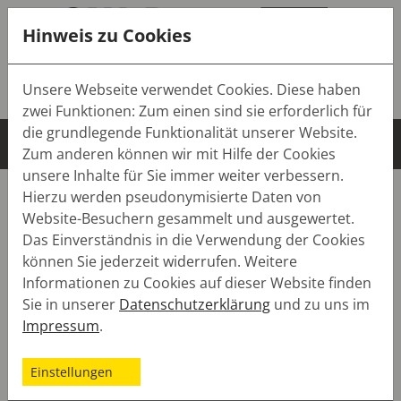
Hinweis zu Cookies
Tel.:
+49 (0) 7643 9103-0
Unsere Webseite verwendet Cookies. Diese haben
Mail:
info(at)sw-dach.de
zwei Funktionen: Zum einen sind sie erforderlich für
die grundlegende Funktionalität unserer Website.
Zum anderen können wir mit Hilfe der Cookies
unsere Inhalte für Sie immer weiter verbessern.
Datenschutzerklärung
Hierzu werden pseudonymisierte Daten von
Website-Besuchern gesammelt und ausgewertet.
Das Einverständnis in die Verwendung der Cookies
SW-Dach
Datenschutzerklärung
können Sie jederzeit widerrufen. Weitere
Informationen zu Cookies auf dieser Website finden
Datenschutzerklärung
Sie in unserer
Datenschutzerklärung
und zu uns im
Impressum
.
Datenschutz auf einen Blick
Allgemeine Hinweise
Einstellungen