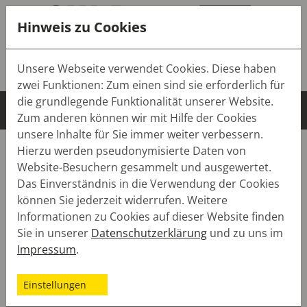
Hinweis zu Cookies
Tel.:
+49 (0) 7643 9103-0
Unsere Webseite verwendet Cookies. Diese haben
Mail:
info(at)sw-dach.de
zwei Funktionen: Zum einen sind sie erforderlich für
die grundlegende Funktionalität unserer Website.
Zum anderen können wir mit Hilfe der Cookies
unsere Inhalte für Sie immer weiter verbessern.
Ansprechpartner
Hierzu werden pseudonymisierte Daten von
Website-Besuchern gesammelt und ausgewertet.
Das Einverständnis in die Verwendung der Cookies
SW-Dach
SW-Dach Service
Ansprechpartner
können Sie jederzeit widerrufen. Weitere
Informationen zu Cookies auf dieser Website finden
Sie in unserer
Datenschutzerklärung
und zu uns im
Impressum
.
Einstellungen